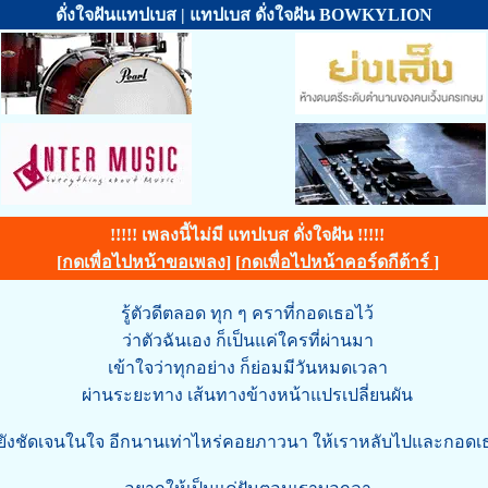
ดั่งใจฝันแทปเบส | แทปเบส ดั่งใจฝัน BOWKYLION
!!!!! เพลงนี้ไม่มี แทปเบส ดั่งใจฝัน !!!!!
[
กดเพื่อไปหน้าขอเพลง
] [
กดเพื่อไปหน้าคอร์ดกีต้าร์
]
รู้ตัวดีตลอด ทุก ๆ คราที่กอดเธอไว้
ว่าตัวฉันเอง ก็เป็นแค่ใครที่ผ่านมา
เข้าใจว่าทุกอย่าง ก็ย่อมมีวันหมดเวลา
ผ่านระยะทาง เส้นทางข้างหน้าแปรเปลี่ยนผัน
ยังชัดเจนในใจ อีกนานเท่าไหร่คอยภาวนา ให้เราหลับไปและกอดเธ