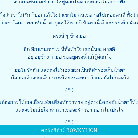
จากคนที่หมดเยื่อใย ให้พูดอีกไหม คำที่เธอไม่อยากฟัง
ไงว่าเขาไม่รัก ก็บอกแล้วไงว่าเขาไม่ สนเธอ รอไปเหอะคนดี ทั้งว่า
ว่าเขาไม่มา คอยซับน้ำตาดูแลให้หายดี ฉันคนนี้ ถ้าเธอรอเค้า ฉัน
ตรงนี้ ๆ ข้างเธอ
อีก อีกนานเท่าไร ที่ทั้งหัวใจ เธอนั้นจะหายดี
อยู่ อยู่ข้าง ๆ เธอ รออยู่ตรงนี้ แม้รู้ดีแก่ใจ
เธอไม่รักกัน และคงไม่มอง ยอมเป็นที่สำรองเก็บน้ำตา
เมื่อเธอเจ็บจากเค้ามา เหนื่อยหน่อยนะ ถ้าเธอยังไม่ถอดใจ
( * )
่ต้องการให้เธอเอื้อนเอ่ย เพียงทักว่าทาย อยู่ตรงนี้คอยซับน้ำตาให้
และจะไม่เสียใจ หากว่าเธอจะรัก เขา ต่อ ก็ไม่เป็นไร
( * )
คอร์ดกีต้าร์ BOWKYLION