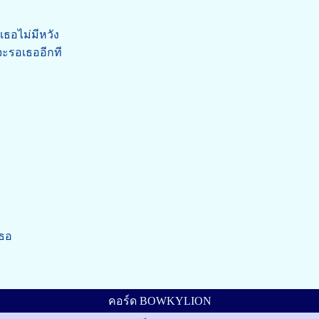
เธอไม่มีหวัง
จะรอเธออีกที
เธอ
คอร์ด BOWKYLION