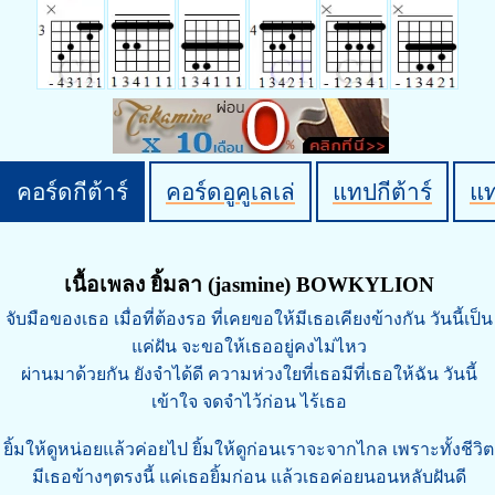
คอร์ดกีต้าร์
คอร์ดอูคูเลเล่
แทปกีต้าร์
แ
เนื้อเพลง ยิ้มลา (jasmine) BOWKYLION
จับมือของเธอ เมื่อที่ต้องรอ ที่เคยขอให้มีเธอเคียงข้างกัน วันนี้เป็น
แค่ฝัน จะขอให้เธออยู่คงไม่ไหว
ผ่านมาด้วยกัน ยังจำได้ดี ความห่วงใยที่เธอมีที่เธอให้ฉัน วันนี้
เข้าใจ จดจำไว้ก่อน ไร้เธอ
ยิ้มให้ดูหน่อยแล้วค่อยไป ยิ้มให้ดูก่อนเราจะจากไกล เพราะทั้งชีวิต
มีเธอข้างๆตรงนี้ แค่เธอยิ้มก่อน แล้วเธอค่อยนอนหลับฝันดี