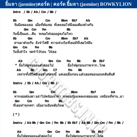
ยิ้มลา (jasmine)คอร์ด | คอร์ด ยิ้มลา (jasmine) BOWKYLION