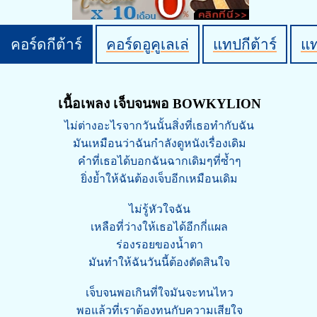
คอร์ดกีต้าร์
คอร์ดอูคูเลเล่
แทปกีต้าร์
แ
เนื้อเพลง เจ็บจนพอ BOWKYLION
ไม่ต่างอะไรจากวันนั้นสิ่งที่เธอทำกับฉัน
มันเหมือนว่าฉันกำลังดูหนังเรื่องเดิม
คำที่เธอได้บอกฉันฉากเดิมๆที่ซ้ำๆ
ยิ่งย้ำให้ฉันต้องเจ็บอีกเหมือนเดิม
ไม่รู้หัวใจฉัน
เหลือที่ว่างให้เธอได้อีกกี่แผล
ร่องรอยของน้ำตา
มันทำให้ฉันวันนี้ต้องตัดสินใจ
เจ็บจนพอเกินที่ใจมันจะทนไหว
พอแล้วที่เราต้องทนกับความเสียใจ