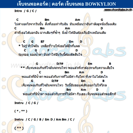
เจ็บจนพอคอร์ด | คอร์ด เจ็บจนพอ BOWKYLION