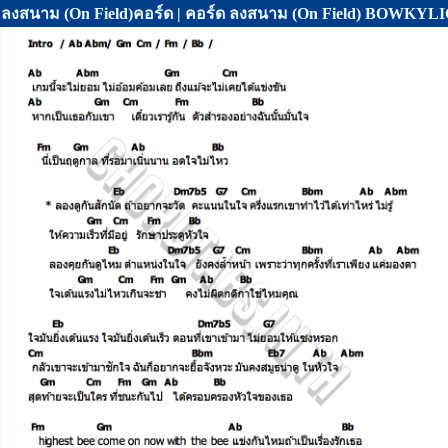
ลงสนาม (On Field)คอร์ด | คอร์ด ลงสนาม (On Field) BOWKYL