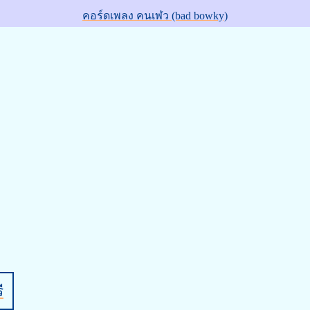
คอร์ดเพลง คนเฬว (bad bowky)
ี