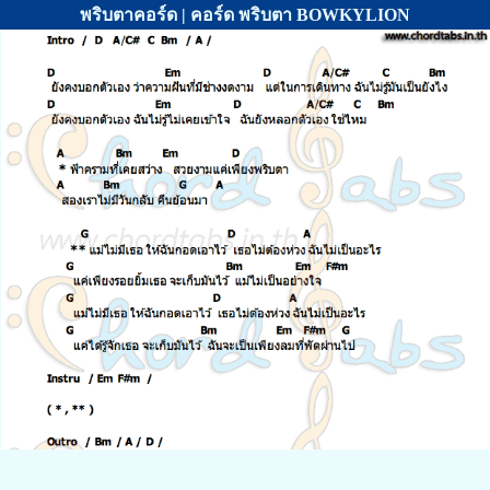
พริบตาคอร์ด | คอร์ด พริบตา BOWKYLION