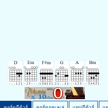
คอร์ดกีต้าร์
คอร์ดอูคูเลเล่
แทปกีต้าร์
แ