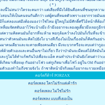
( * )
ลงนี้ไม่สนว่าใครจะคมกว่า แต่เสียงที่มึงได้ยินคือคนที่ชนทุกคว
สั่งสอนให้เป็นคนจนกันดีกว่า แต่ผู้คนที่หมดตัวเพราะอยากรวยมันเ
ก็แค่ลองแต่มึงต้องมองว่าใช่ไหม ผู้ใหญ่ไม่มีศักดิ์ศรีไอ้หน้าหีต้อ
เหลี่ยมจัดสดับเอาไว้ซะบ้างมึง ถ้ามึงอยากจะลองดูเดี๋ยวมึงเจอกูอีกร่
แต่ความคิดคนมันก็ยากที่จะห้าม พอกุล้มคว่ำลงไปมันก็เริ่มที่จะข้
่สนว่าตัวคนมันจะคิดไปยังใง บางทีเรื่องไม่เป็นเรื่องมันก็คิดกันอย่
ดินมาคนเดียวและจะตายเพียงคนเดียว มึงจะบวกหรือจะลบแต่ว่ากูอะไ
แพ้ด้วยตัวเองและคนอื่นเขาไม่เกี่ยว ถึงว่าป่ามันจะมืดแต่ไอ้สัสมันไม่
และกูไม่ได้ทำแร้พกันไปเพื่อจะแอ็ค คนทำประจำมันยังโดนด่าว่าca
ได้เกิดมาเพื่อtrap กันอย่างโฟว แต่กูเกิดมาเพื่อโฟว์ อยู่ใน Old กันอย
มตัวเองทำไมถึงซวยจังว้ะ ถ้าชาติหน้ามีจริงผมก็อยากจะรวยเหม
คอร์ดกีต้าร์ PORZAX
คอร์ดเพลง ใครไม่รักแต่เค้ารัก
คอร์ดเพลง ไม่ใช่ไม่รัก
คอร์ดเพลง แบบที่เธอเป็น