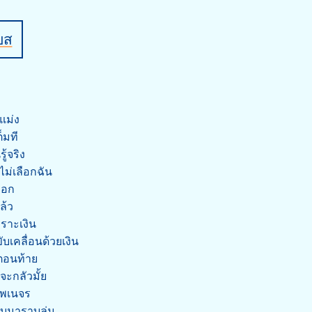
บส
แม่ง
็มที
ู้จริง
ไม่เลือกฉัน
ลอก
ล้ว
ราะเงิน
ับเคลื่อนด้วยเงิน
นตอนท้าย
ะกลัวมั้ย
่มพเนจร
ลับมาราบลุ่ม