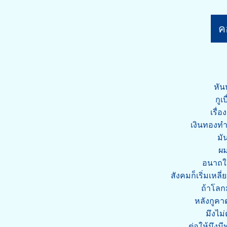
คอ
หัน
กูเ
เรื่
เงินทองทำ
มั
ผม
อนาถใจ
สังคมก็เริ่มเหลี
ถ้าโลกม
หลังกูคา
มึงไม
ต่อให้มึงม