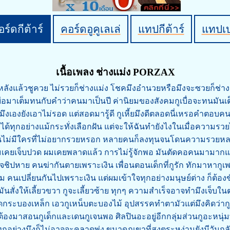
ร์ดกีต้าร์
คอร์ดอูคูเลเล่
แทปกีต้าร์
แทปเ
เนื้อเพลง ช่างแม่ง PORZAX
หลังแล้วชูควย ไม่รวยก็ช่างแม่ง โชคมึงอำนวยหรือมึงจะซวยก็ช่าง
บื่อมาเต็มทนกับคำว่าคนมาเป็นปี ค่านิยมของสังคมกูเบื่อจะทนมันเต
องมึงเองยังเอาไม่รอด แต่สอดมารู้ดี กูเหี้ยมึงดีตลอดนี่เหรอคำตอบคนร
ได้ทุกอย่างแม้กระทั่งเลือกฝัน แต่จะให้ฉันทำยังไงในเมื่อความรวย
นไม่มีใครที่ไม่อยากรวยหรอก หลายคนก็ลงทุนจนโดนความรวยห
เคยเจ็บปวด ผมเคยพลาดแล้ว การไม่รู้จักพอ มันตัดคอคนมามากแ
ชิปหาย คนฆ่ากันตายเพราะเงิน เพื่อนตอนเด็กที่กูรัก ทักมาหากูเพ
่ยม คนเปลี่ยนกันไปเพราะเงิน แต่ผมเข้าใจทุกอย่างมนุษย์ต่าง ก็ต้องข
ันสั่งให้เลี้ยวขวา กูจะเลี้ยวซ้าย ทุกๆ ความสำเร็จอาจทำมึงเจ็บใ
ดกระบองเหล็ก เอวกูเหน็บตะบองไม้ อุปสรรคทำตามัวแต่มึงคิดว่ากูจ
่ต้องมาสอนกูเด็กและเดนกูเจนพอ ศิลปินอะอยู่อีกกลุ่มส่วนกูอะหนุ
ีทุกอย่างมึงก็ไม่อาจจะคลาดพุ่ง ขนาดภูเขาที่สูงตระหง่านยังมีวันก