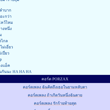
ามลำบาก
ยอะกว่า
งไหว้ไหม
างหนึ่ง
าม
างไกล
ม่เอี่ยว
เปี่ยว
p
่างแอ็ค
ือนกันนะ HA HA HA
คอร์ด PORZAX
คอร์ดเพลง ฉันคิดถึงเธอในยามหลับตา
คอร์ดเพลง ถ้าเกิดวันหนึ่งฉันตาย
คอร์ดเพลง รักร้ายท้ายสุด