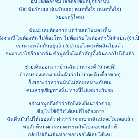
ฉัน เลยต้องซึม เลยต้องซึมอยู่อย่างนั้น
Girl ฉันรักเธอ (ฉันรักเธอ) หมดทั้งใจ (หมดทั้งใจ)
(เธอจะรู้ไหม)
ฉันน่ะเคยต้องการ แต่ว่าเธอไม่มองเห็น
ังจากนี้ ไม่ต้องทัก ไม่ต้องโทร ไม่ต้องรับ ไม่ต้องทำให้จำเป็น (จำเป็
เราน่าจะเลิกกันอยู่แล้ว (ok) เธอไล่ตะเพิดฉันไปแล้ว
จะมาเอาไรอีกจากฉัน คำพูดนั้นไม่สำคัญทิ้งฉันออกไปได้แล้ว
ช่วยเดินออกจากบ้านฉันว่าน่าจะดี (น่าจะดี)
ถ้าคนของเธอมาเห็นฉันว่าไม่น่าจะดี (เดี๋ยวซวย)
ก็เพราะว่าหวานมันไม่ค่อยเหมาะกับขม
คนเลวๆเชิญทางนั้น ทางนี้ไม่เหมาะกับผม
อย่ามาพูดถึงคำว่ารักยิ่งฟังยิ่งน่ารำคาญ
เชิญไปใช้ชีวิตได้เลยที่ใจต้องการ
ฉันคืนมันไปให้เธอแล้ว คำว่ารักจากปากฉันน่ะจะไม่เจอแล้ว
พอสักทีหมดเวรหมดกรรมกันไปเถอะพอสักที
กลับไปเดินเส้นทางของเธอได้เลย ได้เลย