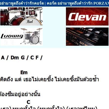
อย่ามาพูดถึงคำว่ารักคอร์ด | คอร์ด อย่ามาพูดถึงคำว่ารัก PORZA