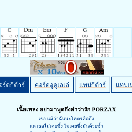
ร์ดกีต้าร์
คอร์ดอูคูเลเล่
แทปกีต้าร์
แทปเ
เนื้อเพลง อย่ามาพูดถึงคำว่ารัก PORZAX
เธอ แม้ว่าฉันนะโคตรคิดถึง
แต่ เธอไม่เคยซึ้ง ไม่เคยซึ้งมันด้วยซ้ำ