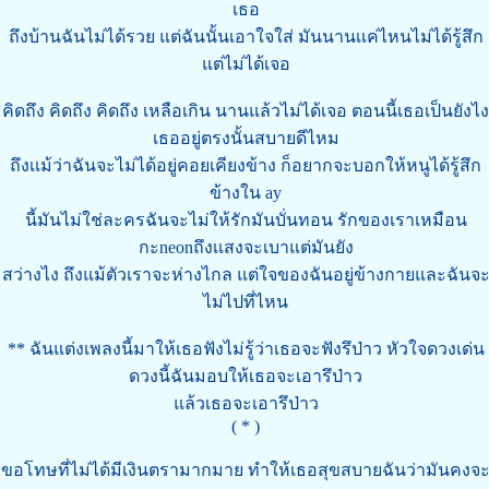
เธอ
ถึงบ้านฉันไม่ได้รวย แต่ฉันนั้นเอาใจใส่ มันนานเเค่ไหนไม่ได้รู้สึก
แต่ไม่ได้เจอ
คิดถึง คิดถึง คิดถึง เหลือเกิน นานแล้วไม่ได้เจอ ตอนนี้เธอเป็นยังไง
เธออยู่ตรงนั้นสบายดีไหม
ถึงเเม้ว่าฉันจะไม่ได้อยู่คอยเคียงข้าง ก็อยากจะบอกให้หนูได้รู้สึก
ข้างใน ay
นี้มันไม่ใช่ละครฉันจะไม่ให้รักมันบั่นทอน รักของเราเหมือน
กะneonถึงเเสงจะเบาแต่มันยัง
สว่างไง ถึงแม้ตัวเราจะห่างไกล แต่ใจของฉันอยู่ข้างกายและฉันจ
ไม่ไปที่ไหน
** ฉันแต่งเพลงนี้มาให้เธอฟังไม่รู้ว่าเธอจะฟังรึป่าว หัวใจดวงเด่น
ดวงนี้ฉันมอบให้เธอจะเอารึป่าว
แล้วเธอจะเอารึป่าว
( * )
ขอโทษที่ไม่ได้มีเงินตรามากมาย ทำให้เธอสุขสบายฉันว่ามันคงจ