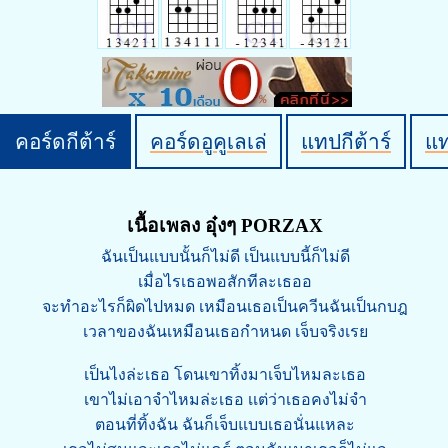
คอร์ดกีต้าร์
คอร์ดอูคูเลเล่
แทปกีต้าร์
แ
เนื้อเพลง อุ๋งๆ PORZAX
ฉันเป็นแบบนั้นก็ไม่ดี เป็นแบบนี้ก็ไม่ดี
เมื่อไรเธอพอสักทีละเธออ
จะทำอะไรก็ผิดไปหมด เหมือนเธอเป็นควีนฉันเป็นกบฎ
เวลาของฉันเหมือนเธอกำหนด เจ็บจริงเรย
เป็นไงล่ะเธอ โดนเขาทิ้งมาเจ็บไหมละเธอ
เขาไม่เอาจำไหมล่ะเธอ เเต่ว่าเธอคงไม่จำ
ตอนที่ทิ้งฉัน ฉันก็เจ็บแบบเธอนั่นแหละ