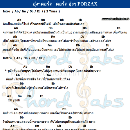
อุ๋งๆคอร์ด | คอร์ด อุ๋งๆ PORZAX