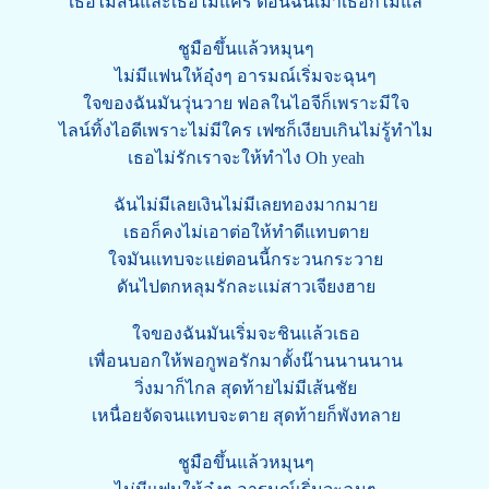
เธอไม่สนและเธอไม่แคร์ ตอนฉันเมาเธอก็ไม่แล
ชูมือขึ้นแล้วหมุนๆ
ไม่มีแฟนให้อุ๋งๆ อารมณ์เริ่มจะฉุนๆ
ใจของฉันมันวุ่นวาย ฟอลในไอจีก็เพราะมีใจ
ไลน์ทิ้งไอดีเพราะไม่มีใคร เฟซก็เงียบเกินไม่รู้ทำไม
เธอไม่รักเราจะให้ทำไง Oh yeah
ฉันไม่มีเลยเงินไม่มีเลยทองมากมาย
เธอก็คงไม่เอาต่อให้ทำดีแทบตาย
ใจมันแทบจะแย่ตอนนี้กระวนกระวาย
ดันไปตกหลุมรักละเเม่สาวเจียงฮาย
ใจของฉันมันเริ่มจะชินเเล้วเธอ
เพื่อนบอกให้พอกูพอรักมาตั้งน๊านนานนาน
วิ่งมาก็ไกล สุดท้ายไม่มีเส้นชัย
เหนื่อยจัดจนแทบจะตาย สุดท้ายก็พังทลาย
ชูมือขึ้นแล้วหมุนๆ