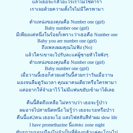
แล้วเธอจะกลัวอะไรเราไม่ใช่ดารา
เราเจอด้วยความตั้งใจไม่มีใครพามา
ตำแหน่งของคุณคือ Number one (girl)
Baby number one (girl)
มีเพียงแค่หนึ่งในร้อยก็เพราะว่าเธอคือ Number one
Baby you are number one (girl)
ถึงเพลงผมคุณไม่ฟัง (No)
แล้วใครเขาจะไปรับละแค่ผู้ชายหัวใจพังๆ
ตำแหน่งของคุณคือ Number one (girl)
Baby number one (girl)
เมื่อวานนี้เธอก็สวยแต่วันนี้สวยกว่าวันเมื่อวาน
มองจนลืมดูวันเวลา คุณมาคนเดียวหรือใครพามา
แค่อยากให้จำเอาไว้ ไม่มีแฟนขยับเข้ามาได้เลย
คืนนี้คิดถึงเหลือ ไม่ทราบว่า เธอจะรู้ป่าว
ผมอาจไปสายนิดหนึ่ง ไม่รู้ว่า เธอจะรอหรือป่าว
คืนนี้แค่2คน เธอจะโอ แสงไฟสลับสีทำผม slow life
I have promethazine นี่แหละ zone night
ขับรถวนรอบเมืองไม่จำเป็นที่ต้องกลัวแค่ตะโกนไป