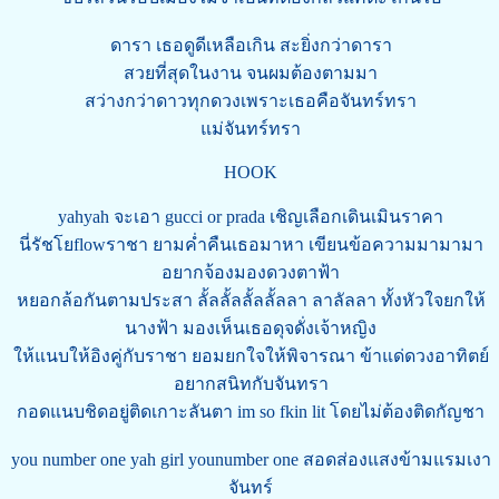
ดารา เธอดูดีเหลือเกิน สะยิ่งกว่าดารา
สวยที่สุดในงาน จนผมต้องตามมา
สว่างกว่าดาวทุกดวงเพราะเธอคือจันทร์ทรา
แม่จันทร์ทรา
HOOK
yahyah จะเอา gucci or prada เชิญเลือกเดินเมินราคา
นี่รัชโยflowราชา ยามค่ำคืนเธอมาหา เขียนข้อความมามามา
อยากจ้องมองดวงตาฟ้า
หยอกล้อกันตามประสา ลั้ลลั้ลลั้ลลั้ลลา ลาลัลลา ทั้งหัวใจยกให้
นางฟ้า มองเห็นเธอดุจดั่งเจ้าหญิง
ให้แนบให้อิงคู่กับราชา ยอมยกใจให้พิจารณา ข้าแด่ดวงอาทิตย์
อยากสนิทกับจันทรา
กอดแนบชิดอยู่ติดเกาะลันตา im so fkin lit โดยไม่ต้องติดกัญชา
you number one yah girl younumber one สอดส่องแสงข้ามแรมเงา
จันทร์