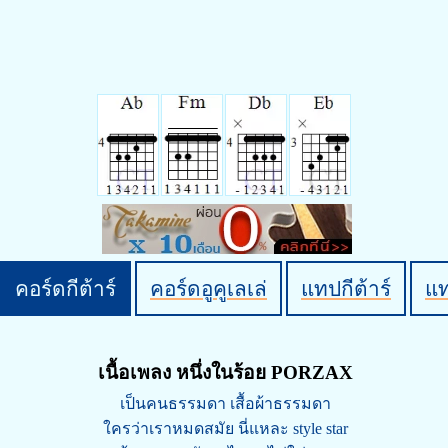
คอร์ดกีต้าร์
คอร์ดอูคูเลเล่
แทปกีต้าร์
แ
เนื้อเพลง หนึ่งในร้อย PORZAX
เป็นคนธรรมดา เสื้อผ้าธรรมดา
ใครว่าเราหมดสมัย นี่แหละ style star