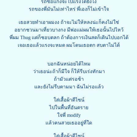
รถซื้อแกงจะไปเเรงได้ยังไง
รถของพี่มันไม่เท่าไหร่ พี่เองก็ไม่เข้าใจ
เธอสวยทำเอาผมงง ถ้าจะไม่ให้หลงน่ะก็คงไม่ใช่
อยากชวนมาเที่ยวบางกง มีพ่อเเม่ผมให้เธอนั้นไปไหว้
พี่ผม Thug เเต่ก็ชอบตลก ถ้าต้องการเงินสดก็เดินไปบอกได้
เจอเธอเเล้วเเรงจะหมด ผมโดนเธอตก สบตาไม่ได้
บอกฉันหน่อยได้ไหม
ว่าเธอน่ะถ้าก็มีใจ ก็ให้รีบเร่งทักมา
ถ้ามัวแต่รอช้า
และยังไม่รีบตามมา ฉันไม่รอแล้ว
ใส่เสื้อผ้าดีไซน์
ไปในพื้นที่อันตราย
ใจพี่ modify
เเล้วคนสวยเธออยู่ที่ใด
ใส่เสื้อผ้าดีไซน์