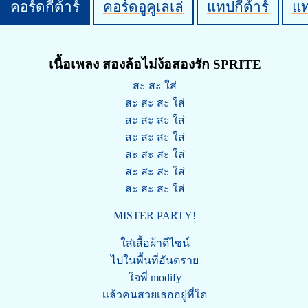
คอร์ดกีต้าร์
คอร์ดอูคูเลเล่
แทปกีต้าร์
แ
เนื้อเพลง สองล้อไม่ง้อสองรัก SPRITE
สะ สะ ใส่
สะ สะ สะ ใส่
สะ สะ สะ ใส่
สะ สะ สะ ใส่
สะ สะ สะ ใส่
สะ สะ สะ ใส่
สะ สะ สะ ใส่
MISTER PARTY!
ใส่เสื้อผ้าดีไซน์
ไปในพื้นที่อันตราย
ใจพี่ modify
เเล้วคนสวยเธออยู่ที่ใด