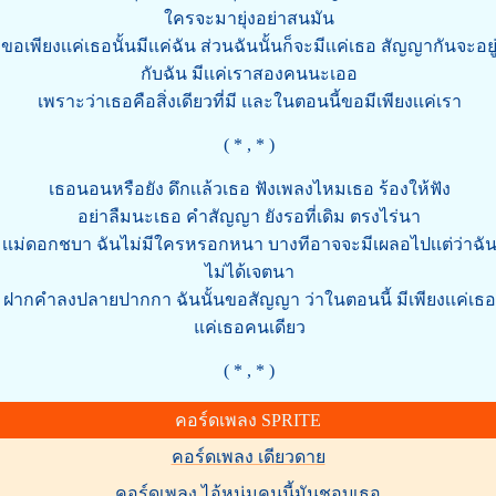
ใครจะมายุ่งอย่าสนมัน
ขอเพียงเเค่เธอนั้นมีเเค่ฉัน ส่วนฉันนั้นก็จะมีเเค่เธอ สัญญากันจะอยู
กับฉัน มีเเค่เราสองคนนะเออ
เพราะว่าเธอคือสิ่งเดียวที่มี เเละในตอนนี้ขอมีเพียงเเค่เรา
( * , * )
เธอนอนหรือยัง ดึกเเล้วเธอ ฟังเพลงไหมเธอ ร้องให้ฟัง
อย่าลืมนะเธอ คำสัญญา ยังรอที่เดิม ตรงไร่นา
เเม่ดอกชบา ฉันไม่มีใครหรอกหนา บางทีอาจจะมีเผลอไปเเต่ว่าฉั
ไม่ได้เจตนา
ฝากคำลงปลายปากกา ฉันนั้นขอสัญญา ว่าในตอนนี้ มีเพียงเเค่เธอ
แค่เธอคนเดียว
( * , * )
คอร์ดเพลง SPRITE
คอร์ดเพลง เดียวดาย
คอร์ดเพลง ไอ้หนุ่มคนนี้มันชอบเธอ