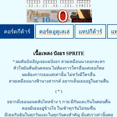
คอร์ดกีต้าร์
คอร์ดอูคูเลเล่
แทปกีต้าร์
แ
เนื้อเพลง บังอร SPRITE
* ผมดันบังเอิญเจอเเม่บังอร สวยเหมือนนางเอกละคร
หัวใจมันสั่นมันคลอน ไม่ต้องการใครอื่นเเค่เธอก็พอ
ผมต้องการเธอเเค่เท่านั้น ไม่หวังมีใครอื่น
สวยเหมือนนางฟ้านางสวรรค์ อยากเห็นเธออยู่ในยามตื่น
( * )
อยากมีเธอนอนหลับไหลข้าง ๆ กาย มีกันเเละกันในตอนตื่น
คอยมีเธออยู่ข้างใจ ในเช้าทุกวันไม่ขมขื่น
มีเธอกับฉันในทุกวันเเละในทุกวันคงสำคัญ มีเเค่เราเท่านั้นพอ