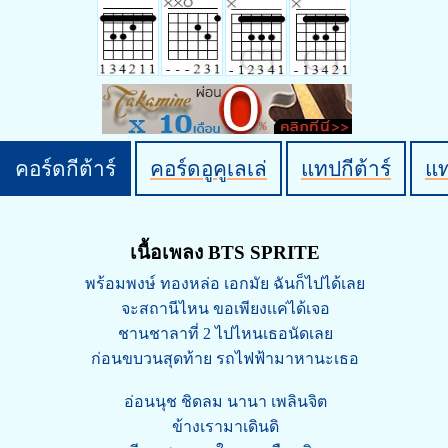
คอร์ดกีต้าร์
คอร์ดอูคูเลเล่
แทปกีต้าร์
แ
เนื้อเพลง BTS SPRITE
พร้อมพงษ์ ทองหล่อ เอกมัย ฉันก็ไปได้เลย
จะสถานีไหน ขอเพียงเเค่ได้เจอ
ชานชาลาที่ 2 ไปไหนเธอนัดเลย
ก่อนขบวนสุดท้าย รถไฟฟ้ามาหานะเธอ
อ่อนนุช ชิดลม นานา เพลินจิต
ข้างเรามาเดินดิ