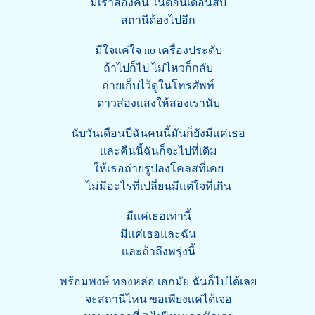
มีเราสองคน ในตอนเดือนสิบ
สถานีต้องไปอีก
มีใจเเค่ใจ no เครื่องประดับ
ถ้าไปก็ไป ไม่ไหวก็กลับ
ถ่ายเก็บไว้ดูในโทรศัพท์
ดาวส่องเเสงให้สองเรานับ
นับวันเดือนปีฉันคนนี้มันก็ยังมีเเค่เธอ
เเละคืนนี้ฉันก็จะไปที่เดิม
ให้เธอถ่ายรูปลงโคลสที่เคย
ไม่มีอะไรที่เปลี่ยนมีเเต่ใจที่เกิน
มีเเค่เธอเท่านี้
มีเเค่เธอและฉัน
เเละถ้าถึงพรุ่งนี้
พร้อมพงษ์ ทองหล่อ เอกมัย ฉันก็ไปได้เลย
จะสถานีไหน ขอเพียงเเค่ได้เจอ