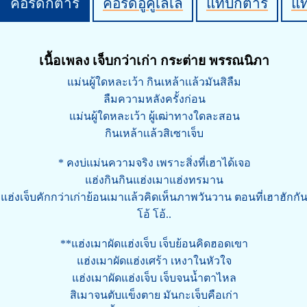
คอร์ดกีต้าร์
คอร์ดอูคูเลเล่
แทปกีต้าร์
แ
เนื้อเพลง เจ็บกว่าเก่า กระต่าย พรรณนิภา
แม่นผู้ใดหละเว้า กินเหล้าเเล้วมันสิลืม
ลืมความหลังครั้งก่อน
แม่นผู้ใดหละเว้า ผู้เฒ่าทางใดละสอน
กินเหล้าเเล้วสิเซาเจ็บ
* คงบ่เเม่นความจริง เพราะสิ่งที่เฮาได้เจอ
แฮ่งกินกินแฮ่งเมาแฮ่งทรมาน
แฮ่งเจ็บคักกว่าเก่าย้อนเมาเเล้วคิดเห็นภาพวันวาน ตอนที่เฮาฮักกั
โอ้ โอ้..
**แฮ่งเมาผัดแฮ่งเจ็บ เจ็บย้อนคิดฮอดเขา
แฮ่งเมาผัดแฮ่งเศร้า เหงาในหัวใจ
แฮ่งเมาผัดแฮ่งเจ็บ เจ็บจนน้ำตาไหล
สิเมาจนตับเเข็งตาย มันกะเจ็บคือเก่า