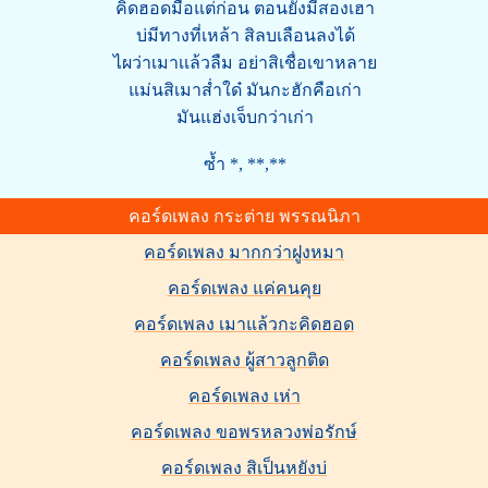
คิดฮอดมื้อแต่ก่อน ตอนยังมีสองเฮา
บ่มีทางที่เหล้า สิลบเลือนลงได้
ไผว่าเมาเเล้วลืม อย่าสิเชื่อเขาหลาย
แม่นสิเมาส่ำใด๋ มันกะฮักคือเก่า
มันแฮ่งเจ็บกว่าเก่า
ซ้ำ *, **,**
คอร์ดเพลง กระต่าย พรรณนิภา
คอร์ดเพลง มากกว่าฝูงหมา
คอร์ดเพลง แค่คนคุย
คอร์ดเพลง เมาแล้วกะคิดฮอด
คอร์ดเพลง ผู้สาวลูกติด
คอร์ดเพลง เห่า
คอร์ดเพลง ขอพรหลวงพ่อรักษ์
คอร์ดเพลง สิเป็นหยังบ่