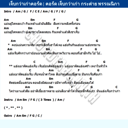
เจ็บกว่าเก่าคอร์ด | คอร์ด เจ็บกว่าเก่า กระต่าย พรรณนิภา