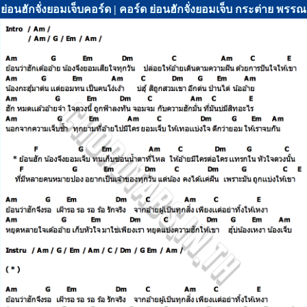
ย่อนฮักจั่งยอมเจ็บคอร์ด | คอร์ด ย่อนฮักจั่งยอมเจ็บ กระต่าย พรร