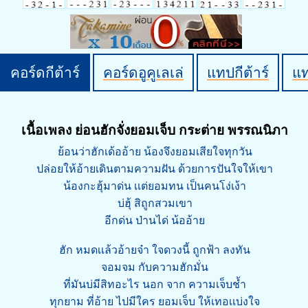
คอร์ดกีต้าร์
คอร์ดอูคูเลเล่
แทปกีต้าร์
แ
เนื้อเพลง ย่อนฮักจั่งยอมเจ็บ กระต่าย พรรณนิภา
ย้อนว่าฮักเด้ออ้าย น้องจึงยอมเสียใจทุกวัน
ปล่อยให้อ้ายเดินตามความฝัน ด้วยการปันใจให้เขา
น้องกะฮุ้มาด่น เเต่ยอมทน เป็นคนโง่เง้า
บ่ฮุ้ สิถูกสวมเขา
อีกด่น ป่านได่ น้ออ้าย
ฮัก หมดเเล้วอ้ายจ๋า ใจดวงนี้ ถูกฟ้า ลงทัน
จอมจม กับความฮักมั่น
ที่มันบ่มีสิทอะไร นอก จาก ความเจ็บช้ำ
ทุกยาม ที่อ้าย ไปมีใคร ยอมเจ็บ ให้เทอเเบ่งใจ