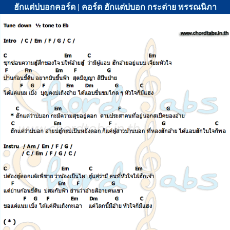
ฮักแต่บ่บอกคอร์ด | คอร์ด ฮักแต่บ่บอก กระต่าย พรรณนิภา