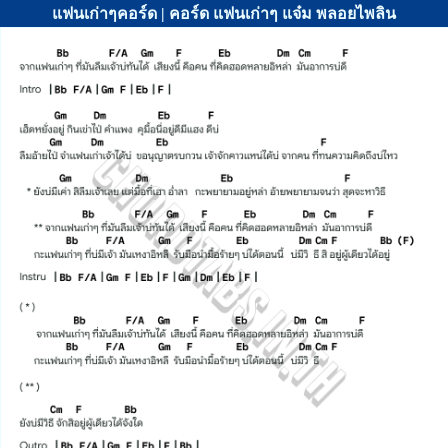
แฟนเก่าๆคอร์ด | คอร์ด แฟนเก่าๆ แจ๋ม พลอยไพลิน