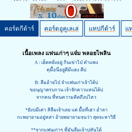
คอร์ดกีต้าร์
คอร์ดอูคูเลเล่
แทปกีต้าร์
แ
เนื้อเพลง แฟนเก่าๆ แจ๋ม พลอยไพลิน
A : เฮ็ดหยั่งอยู่ กินเข่าไป่ คำแพง
คุมื้อนี่อยู่ดีมีแฮง ดีบ่
B: ลืมอ้ายไป่ จำเเฟนเก่าเจ้าได้บ่
ขอนุญาตรบกวน เจ้าจักคาวแหน่ได้บ่
จากคน ที่ทนความคิดถึงบ่ไหว
*ยังบ่มีเค่า สิลืมเจ้าเลย แต่ มื้อที่เฮา อ่ำลา
กะพยายามอยู่หล่า อ้ายพยายามจนว่า สุดจะหาวิธี
**จากแฟนเก่าๆ ที่มันลืมเจ้าบ่ทันได้