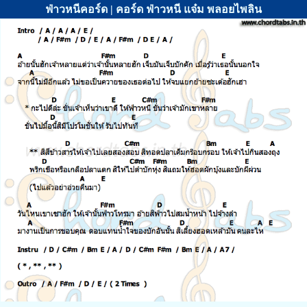
ฟ่าวหนีคอร์ด | คอร์ด ฟ่าวหนี แจ๋ม พลอยไพลิน