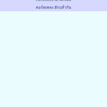
คอร์ดเพลง ฮักบ่ส่ำกัน