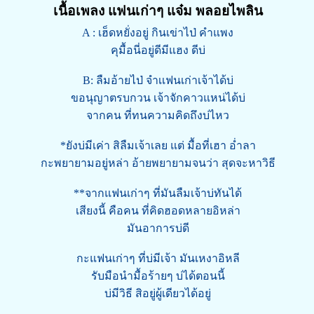
เนื้อเพลง แฟนเก่าๆ แจ๋ม พลอยไพลิน
A : เฮ็ดหยั่งอยู่ กินเข่าไป่ คำแพง
คุมื้อนี่อยู่ดีมีแฮง ดีบ่
B: ลืมอ้ายไป่ จำเเฟนเก่าเจ้าได้บ่
ขอนุญาตรบกวน เจ้าจักคาวแหน่ได้บ่
จากคน ที่ทนความคิดถึงบ่ไหว
*ยังบ่มีเค่า สิลืมเจ้าเลย แต่ มื้อที่เฮา อ่ำลา
กะพยายามอยู่หล่า อ้ายพยายามจนว่า สุดจะหาวิธี
**จากแฟนเก่าๆ ที่มันลืมเจ้าบ่ทันได้
เสียงนี้ คือคน ที่คิดฮอดหลายอิหล่า
มันอาการบ่ดี
กะแฟนเก่าๆ ที่บ่มีเจ้า มันเหงาอิหลี
รับมือนำมื้อร้ายๆ บ่ได้ตอนนี้
บ่มีวิธี สิอยู่ผู้เดียวได้อยู่