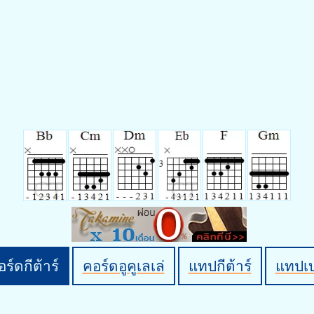
ร์ดกีต้าร์
คอร์ดอูคูเลเล่
แทปกีต้าร์
แทปเ