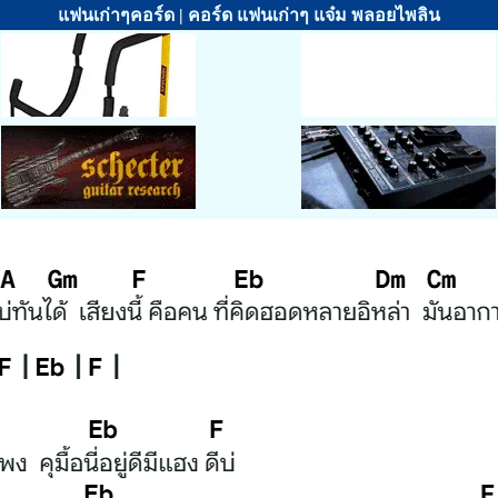
แฟนเก่าๆคอร์ด | คอร์ด แฟนเก่าๆ แจ๋ม พลอยไพลิน