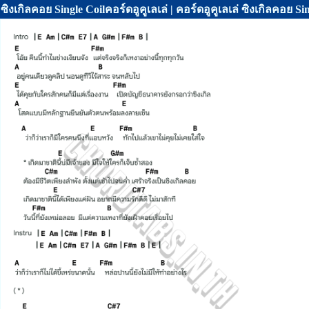
ซิงเกิลคอย Single Coilคอร์ดอูคูเลเล่ | คอร์ดอูคูเลเล่ ซิงเกิลค