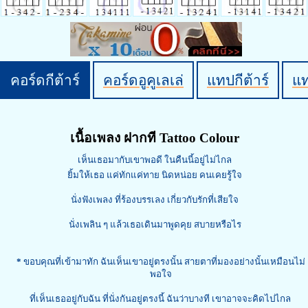
คอร์ดกีต้าร์
คอร์ดอูคูเลเล่
แทปกีต้าร์
แ
เนื้อเพลง ฝากที Tattoo Colour
เห็นเธอมากับเขาพอดี ในคืนนี้อยู่ไม่ไกล
ยิ้มให้เธอ แค่ทักแค่ทาย นิดหน่อย คนเคยรู้ใจ
นั่งฟังเพลง ที่ร้องบรรเลง เกี่ยวกับรักที่เสียใจ
นั่งเพลิน ๆ แล้วเธอเดินมาพูดคุย สบายหรือไร
*
ขอบคุณที่เข้ามาทัก ฉันเห็นเขาอยู่ตรงนั้น สายตาที่มองอย่างนั้นเหมือนไม่
พอใจ
ที่เห็นเธออยู่กับฉัน ที่นั่งกันอยู่ตรงนี้ ฉันว่าบางที เขาอาจจะคิดไปไกล