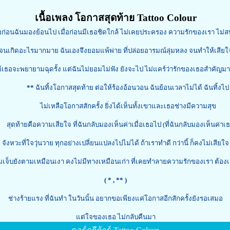
เนื้อเพลง โอกาสสุดท้าย Tattoo Colour
่อก่อนฉันมองย้อนไป เมื่อก่อนมีเธอชิดใกล้ ไม่เคยประครอง ความรักของเรา ไม่
จนเกิดอะไรมากมาย ฉันเองจึงยอมแพ้พ่าย ที่ปล่อยอารมณ์ลุ่มหลง จนทำให้เสียใ
้เธอจะพยายามฉุดรั้ง แต่ฉันไม่ยอมไม่ฟัง ยังจะไป ไม่แคร์ว่ารักของเธอสำคัญ
**
ฉันทิ้งโอกาสสุดท้าย ต่อให้ร้องอ้อนวอน ฉันย้อนเวลาไม่ได้ ฉันทิ้งไป
ไม่เหลือโอกาสสักครั้ง ยิ่งได้เห็นทั้งเขาและเธอช่างมีความสุข
ายคือความเสียใจ ที่ฉันกลับมองเห็นค่าเมื่อเธอไป (ที่ฉันกลับมองเห็นค่าเธอว
จังหวะที่ใจวุ่นวาย ทุกอย่างเปลี่ยนแปลงไปไม่ได้ ถ้าเราทำดี กว่านี้ ก็คงไม่เสียใจ
เจ็บยังตามเหมือนเงา คงไม่มีทางเหมือนเก่า ที่เคยทำลายความรักของเรา ต้องเ
( * , ** )
ช่างร้ายแรง ที่ฉันทำ ในวันนั้น อยากขอเพียงแค่โอกาสอีกสักครั้งยังรอเสมอ
แต่ใจของเธอ ไม่กลับคืนมา