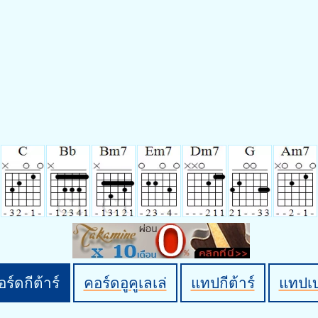
ร์ดกีต้าร์
คอร์ดอูคูเลเล่
แทปกีต้าร์
แทปเ