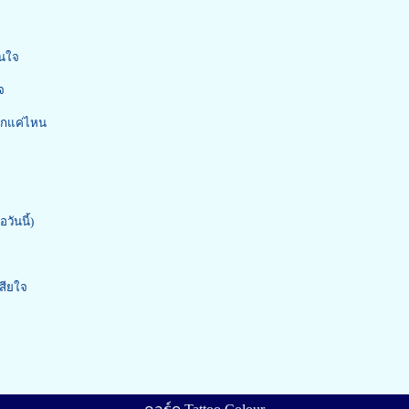
สนใจ
จ
มากแค่ไหน
ันนี้)
สียใจ