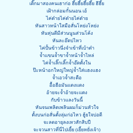
เดิ๊กมาสองคนเฮาก่อ ฮึ้ยฮึ้ยฮึ้ยฮึ้ย ฮึฮึ้ย
เฝ้ากล่อมกั๋นนอน เอ้
ไค่ต๋ายไค่ต๋ายไค่ต๋าย
หันสาวหน้าใสมือสั่นโหย่งโหย่ง
หันหุ่นดีมีส่วนนูนส่วนโค้ง
หันละอ๊ดบ่ไหว
ไค่ปั้นข้าวนึ่งจำเข้าที่เบ้าต๋า
จ้ำแขนจ้ำขาจ้ำหน้าจ้ำไหล่
ไค่จ้ำเลิ๊กเลิ๊กจ้ำอ๊ดตั้งใน
ป๊ะหน้าอกใหญ่ใหญ่จ้ำใส่แฮงแฮง
จ้ำเอวจ้ำสะดือ
อื้อฮือมันแดงแดง
อ้ายจะจ้ำอ้ายจะแตง
กับข้าวแลงวันนี้
หันจนเพลิดเพลินผมก็ม่วนหัวใจ
ตั้งบนก่อสั่นตั้งลุ่มก่อไหว ฮู้ยใจบ่อดี
จะลดอายุลงเหวสักสิบปี
จะจวนสาวที่นี่ไปเยี้ย (เยี้ยหยั่งเจ้า)