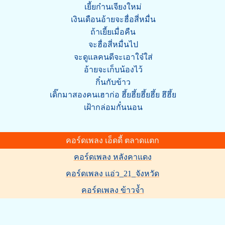
เยี้ยก๋านเจียงใหม่
เงินเดือนอ้ายจะฮื่อสี่หมื่น
ถ้าเยี้ยเมื่อคืน
จะฮื่อสี่หมื่นไป
จะดูแลคนดีจะเอาใจ๋ใส่
อ้ายจะเก็บน้องไว้
กิ๋นกับข้าว
เดิ๊กมาสองคนเฮาก่อ ฮึ้ยฮึ้ยฮึ้ยฮึ้ย ฮึฮึ้ย
เฝ้ากล่อมกั๋นนอน
คอร์ดเพลง เอ็ดดี้ ตลาดแตก
คอร์ดเพลง หลังคาแดง
คอร์ดเพลง แอ่ว_21_จังหวัด
คอร์ดเพลง ข้าวจ้ำ