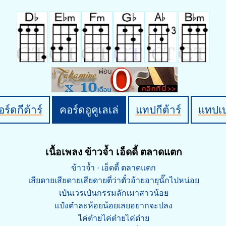
ร์ดกีต้าร์
คอร์ดอูคูเลเล่
แทปกีต้าร์
แทปเ
เนื้อเพลง ข้าวจ้ำ เอ็ดดี้ ตลาดแตก
ข้าวจ้ำ · เอ็ดดี้ ตลาดแตก
เสียดายเสียดายเสียดายตี่ว่าตั๋วอ้ายอายุนั๊กไปหน่อย
เป๋นเวรเป๋นกรรมลักเมาสาวน้อย
แป๋งต๋าละห้อยน้อยเลยอยากจะปลง
ไค่ต๋ายไค่ต๋ายไค่ต๋าย