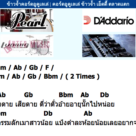
ข้าวจ้ำคอร์ดอูคูเลเล่ | คอร์ดอูคูเลเล่ ข้าวจ้ำ เอ็ดดี้ ตลาดแตก