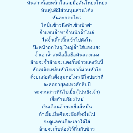
หันสาวน้อยหน้าใสเลยมือสั่นโหย่งโหย่ง
หันหุ่นดีมีส่วนนูนส่วนโค้ง
หันละอดบ่ไหว
ไค่ปั้นข้าวนึ่งจำเข้าเบ้าต๋า
จ้ำแขนจ้ำขาจ้ำหน้าจ้ำไหล่
ไค่จ้ำเลิ๊กเลิ๊กเข้าไปตังใน
ป๊ะหน้าอกใหญ่ใหญ่จ้ำใส่แฮงแฮง
จ้ำเอวจ้ำสะดืออื้อฮือมันแดงแดง
อ้ายจะจ้ำอ้ายจะแตงกั๊บข้าวแลงวันนี้
หัดเพลิดเพลินหัวใจเราก็ม่วนหัวใจ
ตั้งบนก่อสั่นตั้งลุมก่อไหว ฮึใจบ่อว่าดี
จะลดอายุลงเหวสักสิบปี
จะจวนสาวที่นี่ไปเยี้ย (ไปหยั่งเจ้า)
เยี้ยก๋านเจียงใหม่
เงินเดือนอ้ายจะฮื่อสี่หมื่น
ถ้าเยี้ยเมื่อคืนจะฮื่อสี่หมื่นไป
จะดูแลคนดีจะเอาใจ๋ใส่
อ้ายจะเก็บน้องไว้กิ๋นกับข้าว