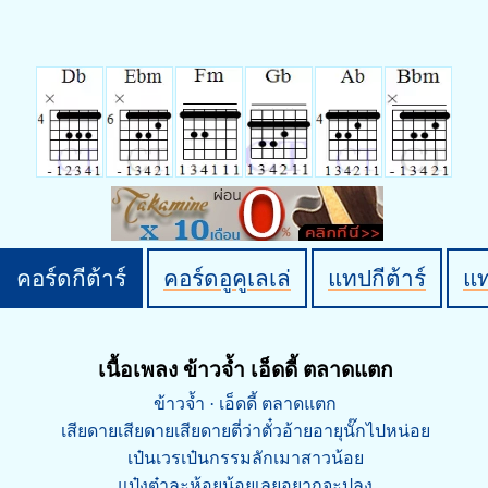
คอร์ดกีต้าร์
คอร์ดอูคูเลเล่
แทปกีต้าร์
แ
เนื้อเพลง ข้าวจ้ำ เอ็ดดี้ ตลาดแตก
ข้าวจ้ำ · เอ็ดดี้ ตลาดแตก
เสียดายเสียดายเสียดายตี่ว่าตั๋วอ้ายอายุนั๊กไปหน่อย
เป๋นเวรเป๋นกรรมลักเมาสาวน้อย
แป๋งต๋าละห้อยน้อยเลยอยากจะปลง