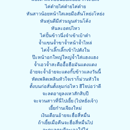
ไค่ต๋ายไค่ต๋ายไค่ต๋าย
หันสาวน้อยหน้าใสเลยมือสั่นโหย่งโหย่ง
หันหุ่นดีมีส่วนนูนส่วนโค้ง
หันละอดบ่ไหว
ไค่ปั้นข้าวนึ่งจำเข้าเบ้าต๋า
จ้ำแขนจ้ำขาจ้ำหน้าจ้ำไหล่
ไค่จ้ำเลิ๊กเลิ๊กเข้าไปตังใน
ป๊ะหน้าอกใหญ่ใหญ่จ้ำใส่แฮงแฮง
จ้ำเอวจ้ำสะดืออื้อฮือมันแดงแดง
อ้ายจะจ้ำอ้ายจะแตงกั๊บข้าวแลงวันนี้
หัดเพลิดเพลินหัวใจเราก็ม่วนหัวใจ
ตั้งบนก่อสั่นตั้งลุมก่อไหว ฮึใจบ่อว่าดี
จะลดอายุลงเหวสักสิบปี
จะจวนสาวที่นี่ไปเยี้ย (ไปหยั่งเจ้า)
เยี้ยก๋านเจียงใหม่
เงินเดือนอ้ายจะฮื่อสี่หมื่น
ถ้าเยี้ยเมื่อคืนจะฮื่อสี่หมื่นไป
จะดูแลคนดีจะเอาใจ๋ใส่