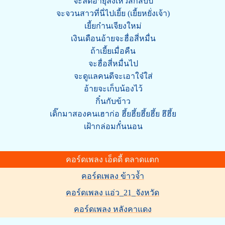
จะลดอายุลงเหวสักสิบปี
จะจวนสาวที่นี่ไปเยี้ย (เยี้ยหยั่งเจ้า)
เยี้ยก๋านเจียงใหม่
เงินเดือนอ้ายจะฮื่อสี่หมื่น
ถ้าเยี้ยเมื่อคืน
จะฮื่อสี่หมื่นไป
จะดูแลคนดีจะเอาใจ๋ใส่
อ้ายจะเก็บน้องไว้
กิ๋นกับข้าว
เดิ๊กมาสองคนเฮาก่อ ฮึ้ยฮึ้ยฮึ้ยฮึ้ย ฮึฮึ้ย
เฝ้ากล่อมกั๋นนอน
คอร์ดเพลง เอ็ดดี้ ตลาดแตก
คอร์ดเพลง ข้าวจ้ำ
คอร์ดเพลง แอ่ว_21_จังหวัด
คอร์ดเพลง หลังคาแดง