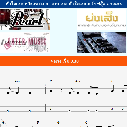
หัวใจแบกหวังแทปเบส | แทปเบส หัวใจแบกหวัง ฟลุ๊ค อาณกร
Verse เริ่ม 0.30