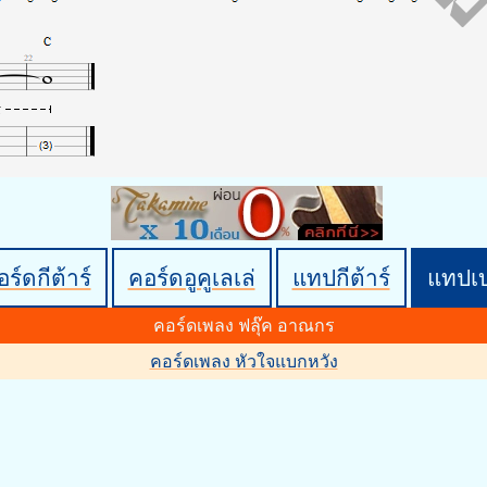
ร์ดกีต้าร์
คอร์ดอูคูเลเล่
แทปกีต้าร์
แทปเ
คอร์ดเพลง ฟลุ๊ค อาณกร
คอร์ดเพลง หัวใจแบกหวัง