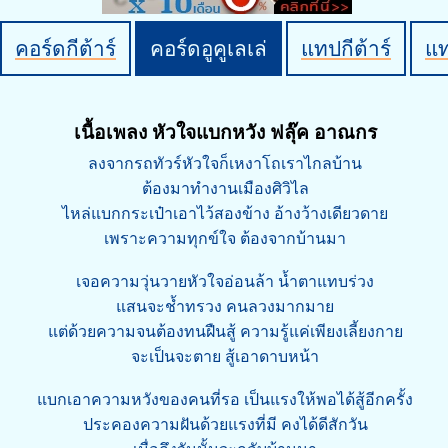
คอร์ดกีต้าร์
คอร์ดอูคูเลเล่
แทปกีต้าร์
แ
เนื้อเพลง หัวใจแบกหวัง ฟลุ๊ค อาณกร
ลงจากรถทัวร์หัวใจก็เหงาโถเราไกลบ้าน
ต้องมาทำงานเมืองศิวิไล
ไหล่แบกกระเป๋าเอาไว้สองข้าง อ้างว้างเดียวดาย
เพราะความทุกข์ใจ ต้องจากบ้านมา
เจอความวุ่นวายหัวใจอ่อนล้า น้ำตาแทบร่วง
แสนจะช้ำทรวง คนลวงมากมาย
แต่ด้วยความจนต้องทนฝืนสู้ ความรู้แค่เพียงเลี้ยงกาย
จะเป็นจะตาย สู้เอาดาบหน้า
แบกเอาความหวังของคนที่รอ เป็นแรงให้พอได้สู้อีกครั้ง
ประคองความฝันด้วยแรงที่มี คงได้ดีสักวัน