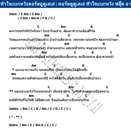
หัวใจแบกหวังคอร์ดอูคูเลเล่ | คอร์ดอูคูเลเล่ หัวใจแบกหวัง ฟลุ๊ค 