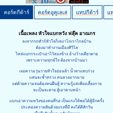
คอร์ดกีต้าร์
คอร์ดอูคูเลเล่
แทปกีต้าร์
แ
เนื้อเพลง หัวใจแบกหวัง ฟลุ๊ค อาณกร
ลงจากรถทัวร์หัวใจก็เหงาโถเราไกลบ้าน
ต้องมาทำงานเมืองศิวิไล
ไหล่แบกกระเป๋าเอาไว้สองข้าง อ้างว้างเดียวดาย
เพราะความทุกข์ใจ ต้องจากบ้านมา
เจอความวุ่นวายหัวใจอ่อนล้า น้ำตาแทบร่วง
แสนจะช้ำทรวง คนลวงมากมาย
แต่ด้วยความจนต้องทนฝืนสู้ ความรู้แค่เพียงเลี้ยงกาย
จะเป็นจะตาย สู้เอาดาบหน้า
แบกเอาความหวังของคนที่รอ เป็นแรงให้พอได้สู้อีกครั้ง
ประคองความฝันด้วยแรงที่มี คงได้ดีสักวัน