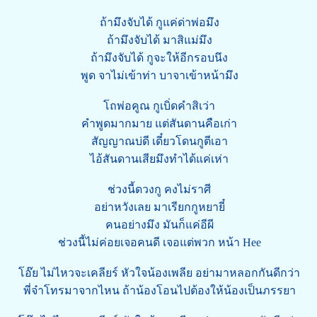
ถ้ามึงจับได้ กูแค่ด่าพ่อมึง
ถ้ามึงจับได้ มาสิแม่มึง
ถ้ามึงจับได้ กูจะให้อีกรอบนึง
พูด จาไม่เข้าท่า บาจาเข้าหน้ามึง
โถพ่อคูณ กูเบิ่ดคำสิเว่า
คำพูดมากมาย แต่สันดานคือเก่า
สัญญาณบ่ดี เดี๋ยวโดนกูตีเอา
ไอ้สันดานเสียมึงทำได้แค่เห่า
ช่วงนี้ดวงกู คงไม่ราศี
อย่าหวังเลย มาเรียกกูหยายี๋
คนอย่างมึง มันก็แค่อีผี
ช่วงนี้ไม่ค่อยเจอคนดี เจอแต่พวก หน้า Hee
โอ๊ย ไม่ไหวจะเคลียร์ หัวใจน้องเพลีย อย่ามาหลอกกันดีกว่า
พี่จ๋าโทรมาจากไหน ถ้าน้องโอนไปต้องให้น้องเป็นภรรยา