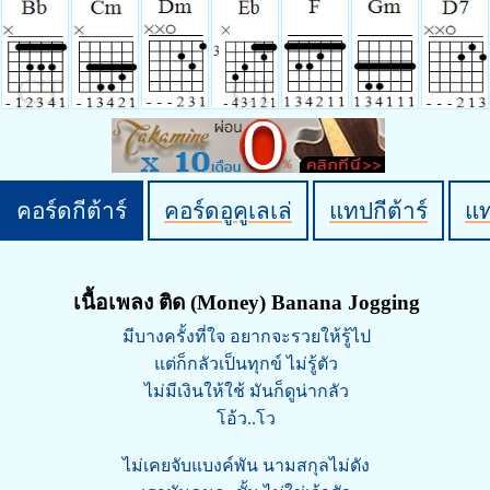
คอร์ดกีต้าร์
คอร์ดอูคูเลเล่
แทปกีต้าร์
แ
เนื้อเพลง ติด (Money) Banana Jogging
มีบางครั้งที่ใจ อยากจะรวยให้รู้ไป
แต่ก็กลัวเป็นทุกข์ ไม่รู้ตัว
ไม่มีเงินให้ใช้ มันก็ดูน่ากลัว
โอ้ว..โว
ไม่เคยจับแบงค์พัน นามสกุลไม่ดัง