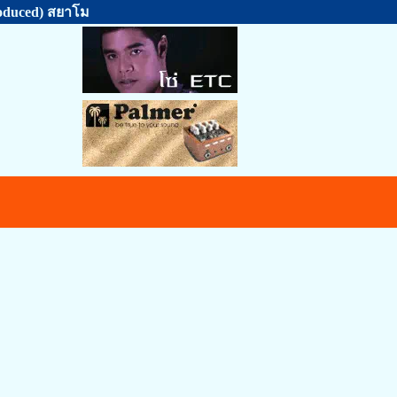
roduced) สยาโม