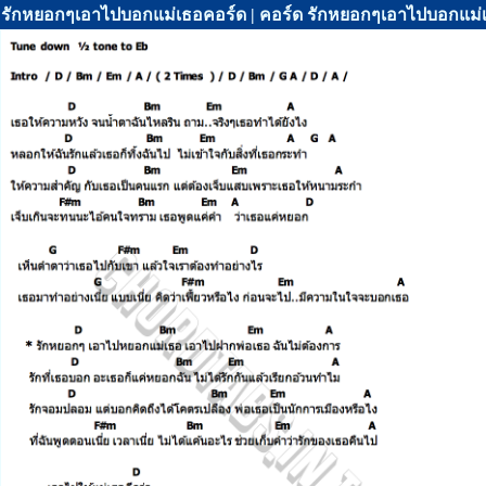
รักหยอกๆเอาไปบอกแม่เธอคอร์ด | คอร์ด รักหยอกๆเอาไปบอกแม่