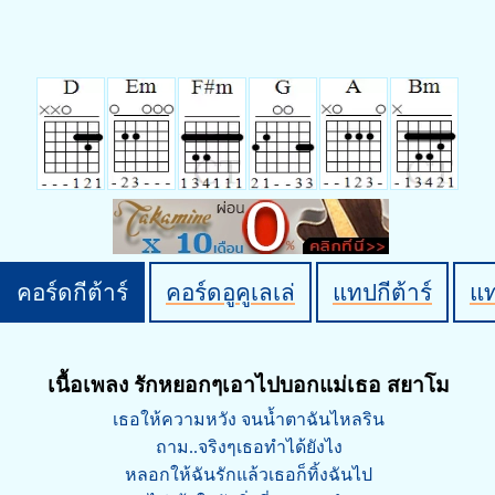
คอร์ดกีต้าร์
คอร์ดอูคูเลเล่
แทปกีต้าร์
แ
เนื้อเพลง รักหยอกๆเอาไปบอกแม่เธอ สยาโม
เธอให้ความหวัง จนน้ำตาฉันไหลริน
ถาม..จริงๆเธอทำได้ยังไง
หลอกให้ฉันรักแล้วเธอก็ทิ้งฉันไป