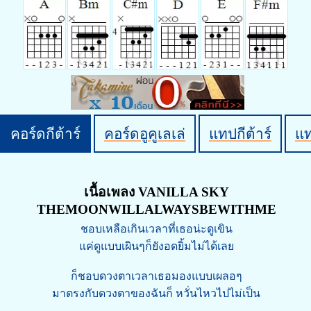
คอร์ดกีต้าร์
คอร์ดอูคูเลเล่
แทปกีต้าร์
แ
เนื้อเพลง VANILLA SKY
THEMOONWILLALWAYSBEWITHME
ชอบเหลือเกินเวลาที่เธอน่ะดูเขิน
แค่ดูแบบเผินๆก็ยังอดยิ้มไม่ได้เลย
ก็ชอบดวงตาเวลาเธอมองแบบเผลอๆ
มาตรงกับดวงตาของฉันก็ หวั่นไหวไปไม่เป็น