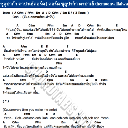
ซูลูปาก้า ตาปาเฮ้คอร์ด | คอร์ด ซูลูปาก้า ตาปาเฮ้ themoonwillal