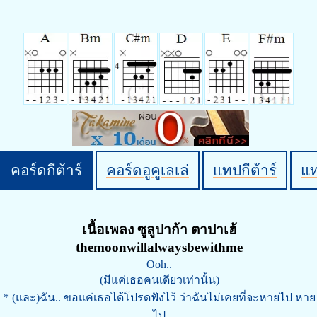
คอร์ดกีต้าร์
คอร์ดอูคูเลเล่
แทปกีต้าร์
แ
เนื้อเพลง ซูลูปาก้า ตาปาเฮ้
themoonwillalwaysbewithme
Ooh..
(มีแค่เธอคนเดียวเท่านั้น)
* (และ)ฉัน.. ขอแค่เธอได้โปรดฟังไว้ ว่าฉันไม่เคยที่จะหายไป หาย
ไป