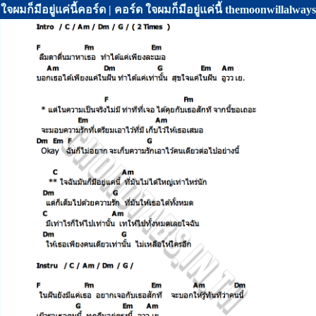
ใจผมก็มีอยู่แค่นี้คอร์ด | คอร์ด ใจผมก็มีอยู่แค่นี้ themoonwillalwa