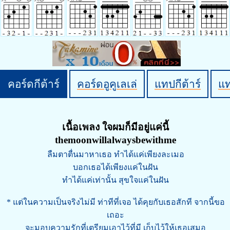
คอร์ดกีต้าร์
คอร์ดอูคูเลเล่
แทปกีต้าร์
แ
เนื้อเพลง ใจผมก็มีอยู่แค่นี้
themoonwillalwaysbewithme
ลืมตาตื่นมาหาเธอ ทำได้แค่เพียงละเมอ
บอกเธอได้เพียงแค่ในฝัน
ทำได้แค่เท่านั้น สุขใจแค่ในฝัน
* แต่ในความเป็นจริงไม่มี ท่าทีที่เจอ ได้คุยกับเธอสักที จากนี้ขอ
เถอะ
จะมอบความรักที่เตรียมเอาไว้ที่มี เก็บไว้ให้เธอเสมอ