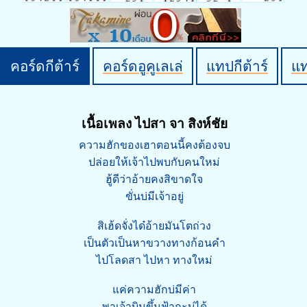
คอร์ดกีต้าร์
คอร์ดอูคูเลเล่
แทปกีต้าร์
แ
เนื้อเพลง ไปสา จา สิงห์ชัย
ความฮักของเฮาตอนนี้คงต้องจบ
ปล่อยให้เจ้าไปพบกับคนใหม่
ฮู้ดีว่าอ้ายคงสิขาดใจ
ขั่นบ่มีเจ้าอยู่
สิเฮ้ดจั่งได๋อ้ายมันโตถ่วง
เป็นตัวเป็นหาขวางทางก้อนคำ
ไปโลดสา ไปหา ทางใหม่
แค่ความฮักบ่มีค่า
พาเจ้าบินขึ้นฟ้ากะบ่ได้