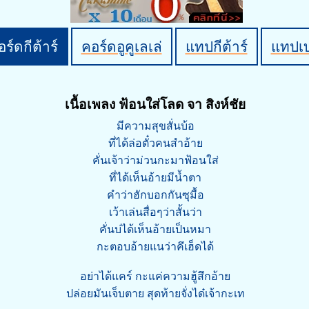
ร์ดกีต้าร์
คอร์ดอูคูเลเล่
แทปกีต้าร์
แทปเ
เนื้อเพลง ฟ้อนใส่โลด จา สิงห์ชัย
มีความสุขสั่นบ้อ
ที่ได้ล่อตั๋วคนสำอ้าย
คั่นเจ้าว่าม่วนกะมาฟ้อนใส่
ที่ได้เห็นอ้ายมีน้ำตา
คำว่าฮักบอกกันซุมื้อ
เว้าเล่นสื่อๆว่าสั้นว่า
คั่นบ่ได้เห็นอ้ายเป็นหมา
กะตอบอ้ายแนว่าคึเฮ็ดได้
อย่าได้แคร์ กะแค่ความฮู้สึกอ้าย
ปล่อยมันเจ็บตาย สุดท้ายจั่งได๋เจ้ากะเท