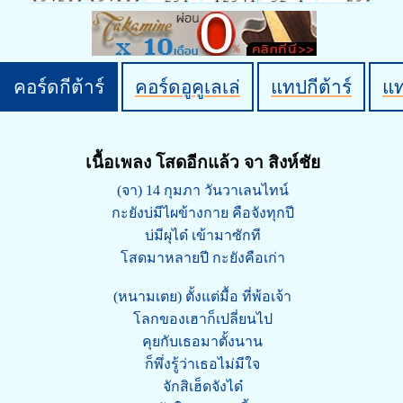
คอร์ดกีต้าร์
คอร์ดอูคูเลเล่
แทปกีต้าร์
แ
เนื้อเพลง โสดอีกแล้ว จา สิงห์ชัย
(จา) 14 กุมภา วันวาเลนไทน์
กะยังบ่มีไผข้างกาย คือจังทุกปี
บ่มีผุได๋ เข้ามาซักที
โสดมาหลายปี กะยังคือเก่า
(หนามเตย) ตั้งแต่มื้อ ที่พ้อเจ้า
โลกของเฮาก็เปลี่ยนไป
คุยกับเธอมาตั้งนาน
ก็พึ่งรู้ว่าเธอไม่มีใจ
จักสิเฮ็ดจังได๋