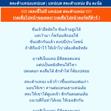
สละตำแหน่งแทปเบส | แทปเบส สละตำแหน่ง อัน ละน้อ
!!!!! เพลงนี้ไม่มี แทปเบส สละตำแหน่ง !!!!!
[
กดเพื่อไปหน้าขอเพลง
] [
กดเพื่อไปหน้าคอร์ดกีต้าร์
]
ขั่นเจ้าอึดอัดใจ ขั่นเจ้าอยู่บ่ได้
แค่เว้ามา ก็พร้อมสิถอยให้
ขั่นบ่ฮักกันแล้ว คงบ่มีประโยชน์
ถ้าสิถึงเจ้าไว้ ให้เจ้าไป บ่ต้องคิดอิหยัง
อาจสิเจ็บแหน่ มีคิดฮอดแหน่
แต่บ่เป็นหยังสิทนให้ไหว
บ่ดนดอก คงลืมได้ ฮักส่ำได๋ ก็ต้องปล่อย
สละตำแหน่ง แล้วก้าวขึ้นแท่นแฟนเก่า
มอบให้เขา สานต่อแทนเฮาแหน่เด้อ
สละให้เขาได้ดูแลเจ้า ฮักกันดนดนเด้อ
แนวบ่ดีก็อย่าได้เจอ ให้เธอฮักกัน
อาจสิเจ็บแหน่ มีคิดฮอดแหน่