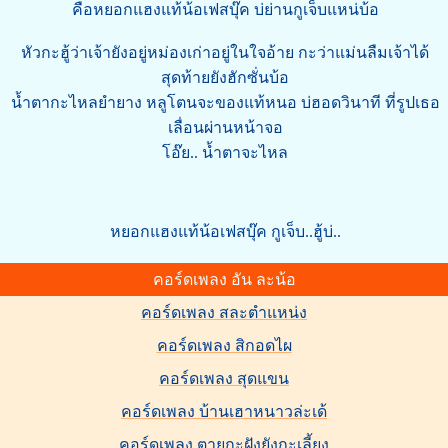
คือหยอกแฮงแท้น้อเฟสบุ๊ค บ่ย่านกูเจ็บแหน่บ้อ
หัวกะฮู้ว่าเจ้ายังอยู่หม่องเก่าอยู่ในใจอ้าย กะว่าแม่นลืมเจ้าได้
สุดท้ายยังฮักซั่นบ้อ
น้ำตากะไหลยำยาง หลูโตนจะของแท้หนอ บ่ฮอดวินาที ที่รูปเธอ
เลื่อนผ่านหน้าจอ
โอ๊ย.. น้ำตาจะไหล
หยอกแฮงแท้น้อเฟสบุ๊ค กูเจ็บ..ฮู้บ่..
คอร์ดเพลง อัน ละน้อ
คอร์ดเพลง สละตำแหน่ง
คอร์ดเพลง สิกอดไผ
คอร์ดเพลง สุดแขน
คอร์ดเพลง บ้านเฮาหนาวล่ะเด้
คอร์ดเพลง ตายกะฝังยังกะเลี้ยง