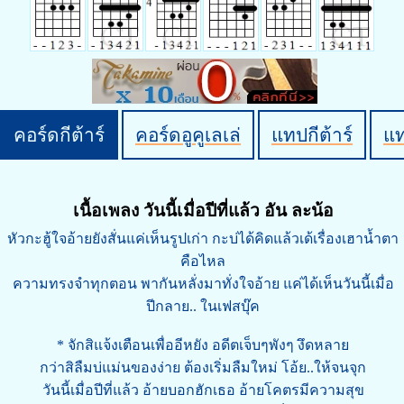
คอร์ดกีต้าร์
คอร์ดอูคูเลเล่
แทปกีต้าร์
แ
เนื้อเพลง วันนี้เมื่อปีที่แล้ว อัน ละน้อ
หัวกะฮู้ใจอ้ายยังสั่นแค่เห็นรูปเก่า กะบ่ได้คิดแล้วเด้เรื่องเฮาน้ำตา
คือไหล
ความทรงจำทุกตอน พากันหลั่งมาทั่งใจอ้าย แค่ได้เห็นวันนี้เมื่อ
ปีกลาย.. ในเฟสบุ๊ค
* จักสิแจ้งเตือนเพื่ออีหยัง อดีตเจ็บๆพังๆ งึดหลาย
กว่าสิลืมบ่แม่นของง่าย ต้องเริ่มลืมใหม่ โอ้ย..ให้จนจุก
วันนี้เมื่อปีที่แล้ว อ้ายบอกฮักเธอ อ้ายโคตรมีความสุข