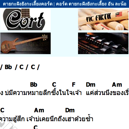
ตายกะฝังยังกะเลี้ยงคอร์ด | คอร์ด ตายกะฝังยังกะเลี้ยง อัน ละน้อ