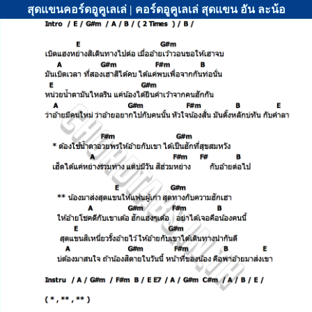
สุดแขนคอร์ดอูคูเลเล่ | คอร์ดอูคูเลเล่ สุดแขน อัน ละน้อ