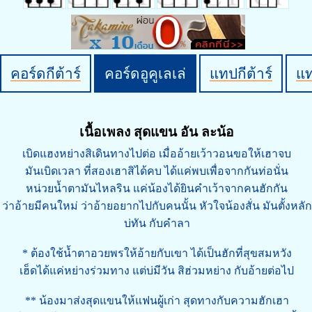
คอร์ดกีต้าร์
คอร์ดอูคูเลเล่
แทปกีต้าร์
แ
เนื้อเพลง สุดแขน อัน ละน้อ
เบิดแฮงหย่างสิเดินทางไปต่อ เมื่ออ้ายเว้าวอนขอให้เฮาจบ
มันเบิดเวลา ที่สองเฮาสิได้คบ ได้แค่พบเพื่อจากกันท่อนั่น
หน่วยน้ำตามันไหลริน แค่น้องได้ยินคำเว้าจากคนฮักกัน
ว่าอ้ายมีคนใหม่ ว่าอ้ายอยากไปกับคนนั้น หัวใจน้องสั่น มันตั้งหลัก
บ่ทัน กับคำลา
* ต้องใช้น้ำตาอวยพรให้อ้ายกับเขา ได้เป็นฮักที่สุขสมหวัง
เฮ็ดได้แค่หย่างร่วมทาง แต่บ่มีวัน สิฮ่วมหย่าง กับอ้ายต่อไป
** น้องมาส่งสุดแขนให้แฟนผู้เก่า สุดทางกับความฮักเฮา