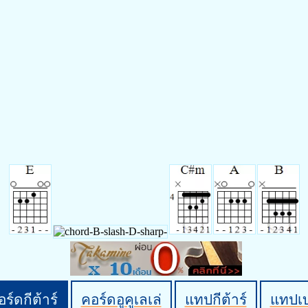
ร์ดกีต้าร์
คอร์ดอูคูเลเล่
แทปกีต้าร์
แทปเ