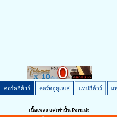
คอร์ดกีต้าร์
คอร์ดอูคูเลเล่
แทปกีต้าร์
แ
เนื้อเพลง แค่เท่านั้น Portrait