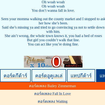
Oh woah woah
Oh woah woah
You don’t wanna fall in love.
Seen your momma walking out the county market and I stopped to as
her how she’s been.
Said she’s missing ya and tried to go convincing ya not to settle down
with him.
She ain’t wrong, the whole town knows it, you had a bed of roses
But girl you couldn’t walk that line.
You can act like you’re doing fine.
คอร์ดกีต้าร์
คอร์ดอูคูเลเล่
แทปกีต้าร์
แ
คอร์ดเพลง Bailey Zimmerman
คอร์ดเพลง Fall In Love
คอร์ดเพลง Waiting