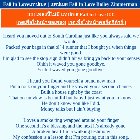
Fall In Loveแทปเบส | แทปเบส Fall In Love Bailey Zimmerman
!!!!! เพลงนี้ไม่มี แทปเบส Fall In Love !!!!!
[
กดเพื่อไปหน้าขอเพลง
] [
กดเพื่อไปหน้าคอร์ดกีต้าร์
]
Heard you moved out to South Carolina just like you always said we
would.
Packed your bags in that ol’ 4 runner that I bought ya when things
were good.
I’m glad to see the stop sign didn’t hit ya bring ya back to your senses
Ohhh it waved you gone goodbye.
Yeah it waved you gone goodbye.
I heard you found yourself a brand new man
Put a rock on your finger and he vowed you a second chance.
Built a house right by the coast
That ocean view is beautiful but baby I just want you to know.
He don’t know you like I did.
Money talks but I ain’t buying.
Loves a smoke ring wrapped around your finger
One second it’s a blessing and the next it’s already gone.
A broken heart I’m a walking testimony
My confession is a lesson that I’m pouring out in this song.