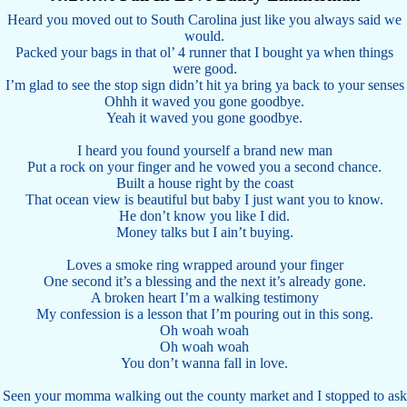
Heard you moved out to South Carolina just like you always said we
would.
Packed your bags in that ol’ 4 runner that I bought ya when things
were good.
I’m glad to see the stop sign didn’t hit ya bring ya back to your senses
Ohhh it waved you gone goodbye.
Yeah it waved you gone goodbye.
I heard you found yourself a brand new man
Put a rock on your finger and he vowed you a second chance.
Built a house right by the coast
That ocean view is beautiful but baby I just want you to know.
He don’t know you like I did.
Money talks but I ain’t buying.
Loves a smoke ring wrapped around your finger
One second it’s a blessing and the next it’s already gone.
A broken heart I’m a walking testimony
My confession is a lesson that I’m pouring out in this song.
Oh woah woah
Oh woah woah
You don’t wanna fall in love.
Seen your momma walking out the county market and I stopped to ask