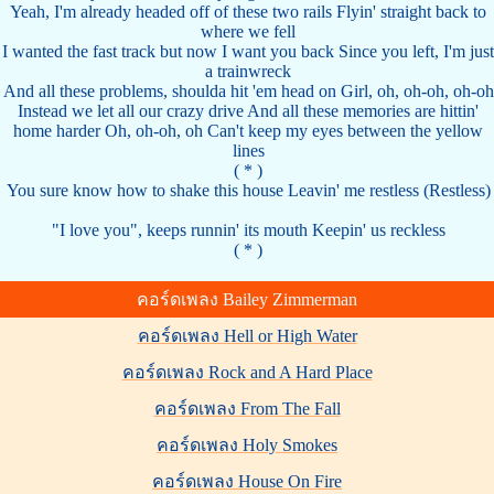
Yeah, I'm already headed off of these two rails Flyin' straight back to
where we fell
I wanted the fast track but now I want you back Since you left, I'm just
a trainwreck
And all these problems, shoulda hit 'em head on Girl, oh, oh-oh, oh-oh
Instead we let all our crazy drive And all these memories are hittin'
home harder Oh, oh-oh, oh Can't keep my eyes between the yellow
lines
( * )
You sure know how to shake this house Leavin' me restless (Restless)
"I love you", keeps runnin' its mouth Keepin' us reckless
( * )
คอร์ดเพลง Bailey Zimmerman
คอร์ดเพลง Hell or High Water
คอร์ดเพลง Rock and A Hard Place
คอร์ดเพลง From The Fall
คอร์ดเพลง Holy Smokes
คอร์ดเพลง House On Fire