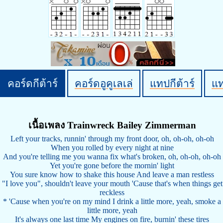
คอร์ดกีต้าร์
คอร์ดอูคูเลเล่
แทปกีต้าร์
แ
เนื้อเพลง Trainwreck Bailey Zimmerman
Left your tracks, runnin' through my front door, oh, oh-oh, oh-oh
When you rolled by every night at nine
And you're telling me you wanna fix what's broken, oh, oh-oh, oh-oh
Yet you're gone before the mornin' light
You sure know how to shake this house And leave a man restless
"I love you", shouldn't leave your mouth 'Cause that's when things get
reckless
* 'Cause when you're on my mind I drink a little more, yeah, smoke a
little more, yeah
It's always one last time My engines on fire, burnin' these tires