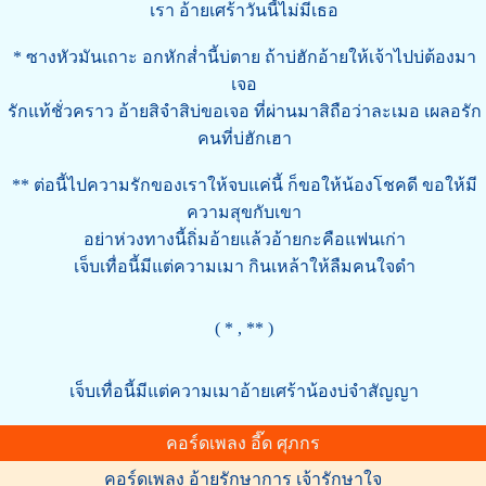
เรา อ้ายเศร้าวันนี้ไม่มีเธอ
* ซางหัวมันเถาะ อกหักส่ำนี้บ่ตาย ถ้าบ่ฮักอ้ายให้เจ้าไปบ่ต้องมา
เจอ
รักแท้ชั่วคราว อ้ายสิจำสิบ่ขอเจอ ที่ผ่านมาสิถือว่าละเมอ เผลอรัก
คนที่บ่ฮักเฮา
** ต่อนี้ไปความรักของเราให้จบแค่นี้ ก็ขอให้น้องโชคดี ขอให้มี
ความสุขกับเขา
อย่าห่วงทางนี้ถิ่มอ้ายแล้วอ้ายกะคือแฟนเก่า
เจ็บเทื่อนี้มีแต่ความเมา กินเหล้าให้ลืมคนใจดำ
( * , ** )
เจ็บเทื่อนี้มีแต่ความเมาอ้ายเศร้าน้องบ่จำสัญญา
คอร์ดเพลง อี๊ด ศุภกร
คอร์ดเพลง อ้ายรักษาการ เจ้ารักษาใจ