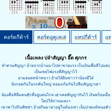
คอร์ดกีต้าร์
คอร์ดอูคูเลเล่
แทปกีต้าร์
แ
เนื้อเพลง บ่จำสัญญา อี๊ด ศุภกร
ทำตามสัญญา อ้ายจากบ้านนาไปหาขายแรง เก็บเงินเพื่อสิไปแต่ง
เป็นเขยไฟแรงที่สัญญาไว้
ยามฮอดหน้าหนาว อ้ายได้ยินข่าวว่าน้องมีไผ๋
นั่งกอดกันในรถคันใหญ่ หอมแก้มกันไปลืมสัญญาเฮา
น้องคือสิลืมคนฮักที่อยู่แดนไกล เฮาเคยสัญญากันไว้ เงินพร้อมมื่อ
ใดบ๋ให้ถ่าจนเหงา
เขาพาไปกินพิซซ่า อ้ายกินมาม่าอยู่ในห้องเซา เจ็บปวดแท้หนอตัว