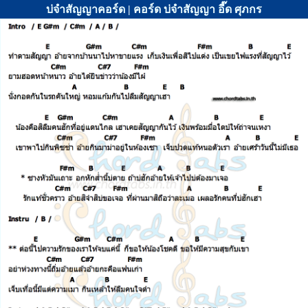
บ่จำสัญญาคอร์ด | คอร์ด บ่จำสัญญา อี๊ด ศุภกร