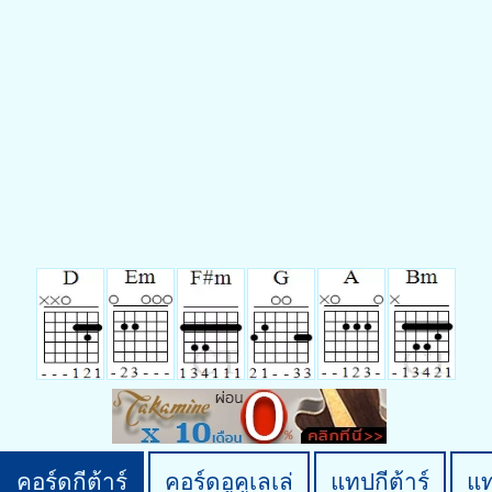
คอร์ดกีต้าร์
คอร์ดอูคูเลเล่
แทปกีต้าร์
แ