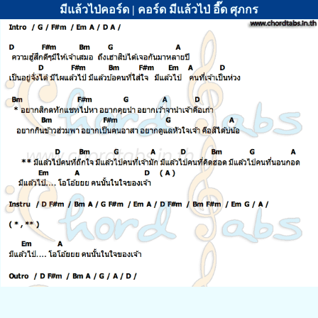
มีแล้วไป่คอร์ด | คอร์ด มีแล้วไป่ อี๊ด ศุภกร